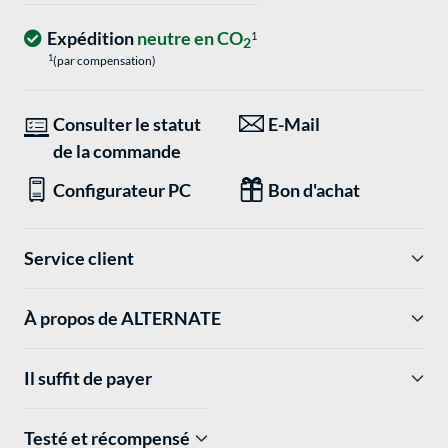
Expédition
neutre en CO
1
2
1
(par compensation)
Consulter le statut
E-Mail
de la commande
Configurateur PC
Bon d'achat
Service client
À propos de ALTERNATE
Il suffit de payer
Testé et récompensé