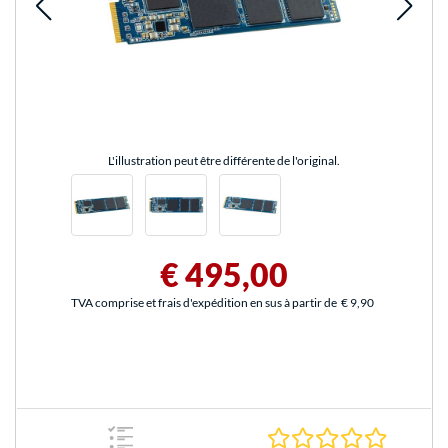
L'illustration peut être différente de l'original.
€ 495,00
TVA comprise et frais d'expédition en sus à partir de
€ 9,90
0.0 Étoile