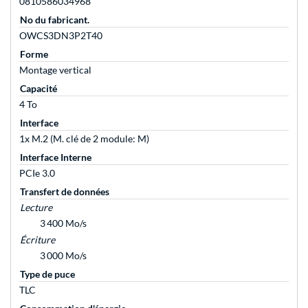
0810586034968
No du fabricant.
OWCS3DN3P2T40
Forme
Montage vertical
Capacité
4 To
Interface
1x M.2 (M. clé de 2 module: M)
Interface Interne
PCIe 3.0
Transfert de données
Lecture
3 400 Mo/s
Écriture
3 000 Mo/s
Type de puce
TLC