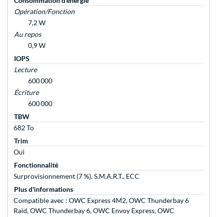
Consommation d'énergie
Opération/Fonction
7,2 W
Au repos
0,9 W
IOPS
Lecture
600 000
Écriture
600 000
TBW
682 To
Trim
Oui
Fonctionnalité
Surprovisionnement (7 %), S.M.A.R.T., ECC
Plus d'informations
Compatible avec : OWC Express 4M2, OWC Thunderbay 6
Raid, OWC Thunderbay 6, OWC Envoy Express, OWC