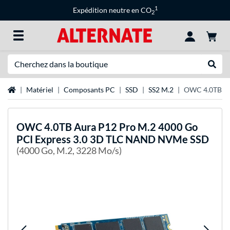
1
Expédition neutre en CO
2
Recherche
Recher
Page d'accueil
Matériel
Composants PC
SSD
SS2 M.2
OWC 4.0TB Au
OWC
4.0TB Aura P12 Pro M.2 4000 Go
PCI Express 3.0 3D TLC NAND NVMe SSD
(4000 Go, M.2, 3228 Mo/s)