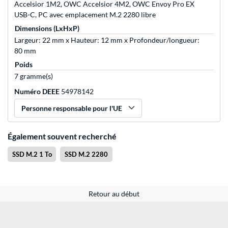
Accelsior 1M2, OWC Accelsior 4M2, OWC Envoy Pro EX
USB-C, PC avec emplacement M.2 2280 libre
Dimensions (LxHxP)
Largeur: 22 mm x Hauteur: 12 mm x Profondeur/longueur:
80 mm
Poids
7 gramme(s)
Numéro DEEE
54978142
Personne responsable pour l'UE
Également souvent recherché
SSD M.2 1 To
SSD M.2 2280
Retour au début