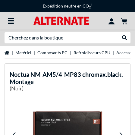
1
Expédition neutre en CO
2
Recherche
Recher
Page d'accueil
Matériel
Composants PC
Refroidisseurs CPU
Accessoir
Noctua
NM-AM5/4-MP83 chromax.black,
Montage
(Noir)