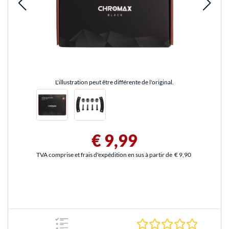
L'illustration peut être différente de l'original.
€ 9,99
TVA comprise et frais d'expédition en sus à partir de
€ 9,90
0.0 Étoile