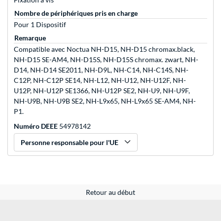
Nombre de périphériques pris en charge
Pour 1 Dispositif
Remarque
Compatible avec Noctua NH-D15, NH-D15 chromax.black,
NH-D15 SE-AM4, NH-D15S, NH-D15S chromax. zwart, NH-
D14, NH-D14 SE2011, NH-D9L, NH-C14, NH-C14S, NH-
C12P, NH-C12P SE14, NH-L12, NH-U12, NH-U12F, NH-
U12P, NH-U12P SE1366, NH-U12P SE2, NH-U9, NH-U9F,
NH-U9B, NH-U9B SE2, NH-L9x65, NH-L9x65 SE-AM4, NH-
P1.
Numéro DEEE
54978142
Personne responsable pour l'UE
Retour au début