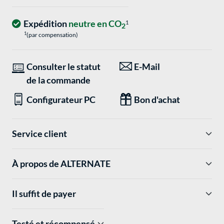
Expédition
neutre en CO
1
2
1
(par compensation)
Consulter le statut
E-Mail
de la commande
Configurateur PC
Bon d'achat
Service client
À propos de ALTERNATE
Il suffit de payer
Testé et récompensé