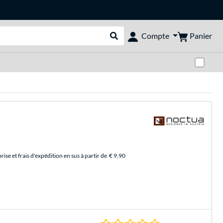
Panier
Compte
Rechercher dans le shop
Pas
se et frais d'expédition en sus à partir de
€ 9,90
0.0 Étoiles à 0 Évalu