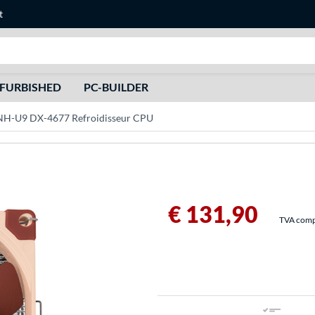
t
Recherche
FURBISHED
PC-BUILDER
NH-U9 DX-4677 Refroidisseur CPU
€ 131,90
TVA compri