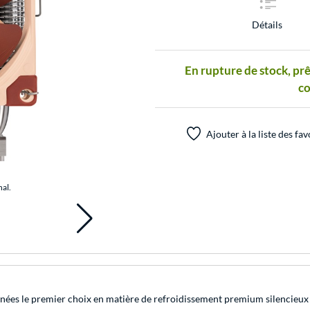
Détails
En rupture de stock, prê
c
Ajouter à la liste des fav
nal.
années le premier choix en matière de refroidissement premium silencie