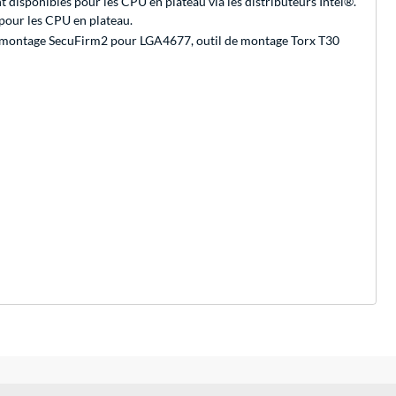
 disponibles pour les CPU en plateau via les distributeurs Intel®.
 pour les CPU en plateau.
 montage SecuFirm2 pour LGA4677, outil de montage Torx T30