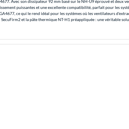
GA4677. Avec son dissipateur 92 mm basé sur le NH-U9 éprouvé et deux 
ement puissantes et une excellente compatibilité, parfait pour les systèm
GA4677, ce qui le rend idéal pour les systèmes où les ventilateurs d'ext
SecuFirm2 et la pâte thermique NT-H1 préappliquée : une véritable solu