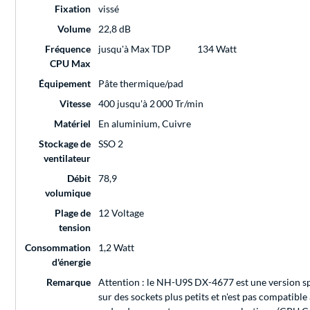
Fixation
vissé
Volume
22,8 dB
Fréquence
jusqu'à Max TDP
134 Watt
CPU Max
Équipement
Pâte thermique/pad
Vitesse
400 jusqu'à 2 000 Tr/min
Matériel
En aluminium, Cuivre
Stockage de
SSO 2
ventilateur
Débit
78,9
volumique
Plage de
12 Voltage
tension
Consommation
1,2 Watt
d'énergie
Remarque
Attention : le NH-U9S DX-4677 est une version spéc
sur des sockets plus petits et n'est pas compatib