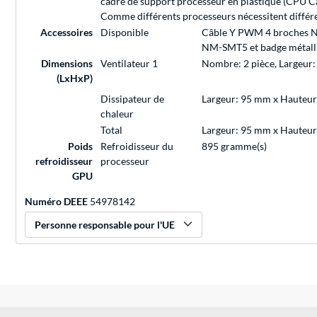
cadre de support processeur en plastique (CPU Car
Comme différents processeurs nécessitent différen
Accessoires
Disponible
Câble Y PWM 4 broches NA
NM-SMT5 et badge métalli
Dimensions
Ventilateur 1
Nombre: 2 pièce, Largeur
(LxHxP)
Dissipateur de
Largeur: 95 mm x Hauteu
chaleur
Total
Largeur: 95 mm x Hauteu
Poids
Refroidisseur du
895 gramme(s)
refroidisseur
processeur
GPU
Numéro DEEE
54978142
Personne responsable pour l'UE