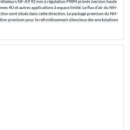
ventilateurs NF-A9 92 mm à régulation PWM primés (version haute
es 4U et autres applications à espace limité. Le flux d'air du NH-
raction sont situés dans cette direction. Le package premium du NH-
tion premium pour le refroidissement silencieux des workstations