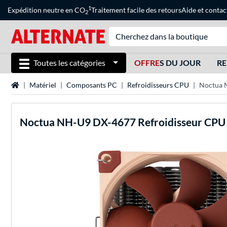
1
Expédition neutre en CO
Traitement facile des retours
Aide
et
contac
2
Toutes les catégories
OFFRE
S DU JOUR
RE
Page d'accueil
Matériel
Composants PC
Refroidisseurs CPU
Noctua 
Noctua
NH-U9 DX-4677 Refroidisseur CPU