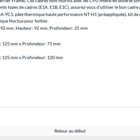
rier Frame). Ces cadres sont fournis avec les CPU Intel® en boîte et sont
ts types de cadres (E1A, E1B, E1C), assurez-vous d'utiliser le bon cadre
-YC1, pâte thermique haute performance NT-H1 (préappliquée), kit de
que Noctua pour boîtier.
: 92 mm, Hauteur: 92 mm, Profondeur: 25 mm
r: 125 mm x Profondeur: 71 mm
r: 125 mm x Profondeur: 120 mm
Retour au début