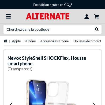
1
Expédition neutre en CO
2
Recherche
Recher
Page d'accueil
Apple
iPhone
Accessoires iPhone
Housses de protectio
Nevox
StyleShell SHOCKFlex, Housse
smartphone
(Transparent)