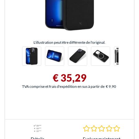
L'illustration peut être différente de l'original.
€ 35,29
TVA comprise et frais d'expédition en sus à partir de
€ 9,90
0.0 Étoile
Evaluez maintenant
Détails