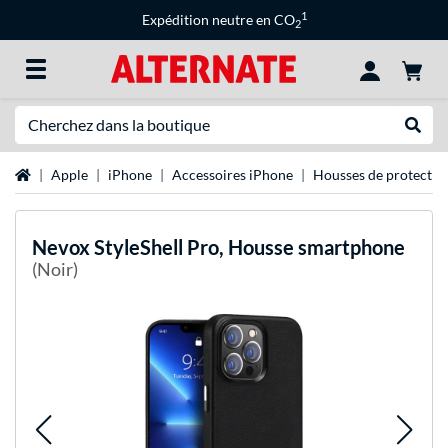
1
Expédition neutre en CO
2
Recherche
Recher
Page d'accueil
Apple
iPhone
Accessoires iPhone
Housses de protectio
Nevox
StyleShell Pro, Housse smartphone
(Noir)