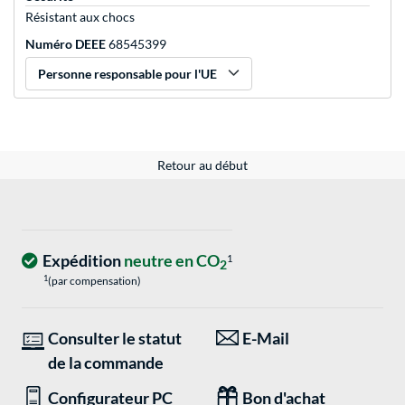
Résistant aux chocs
Numéro DEEE
68545399
Personne responsable pour l'UE
Retour au début
Expédition
neutre en CO
1
2
1
(par compensation)
Consulter le statut
E-Mail
de la commande
Configurateur PC
Bon d'achat