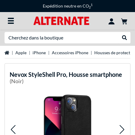
1
Expédition neutre en CO
2
Recherche
Recher
Page d'accueil
Apple
iPhone
Accessoires iPhone
Housses de protectio
Nevox
StyleShell Pro, Housse smartphone
(Noir)