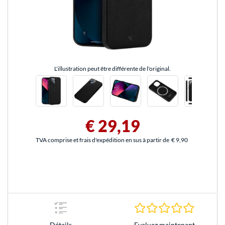
L'illustration peut être différente de l'original.
€ 29,19
TVA comprise et frais d'expédition en sus à partir de
€ 9,90
0.0 Étoile
Evaluez maintenant
Détails