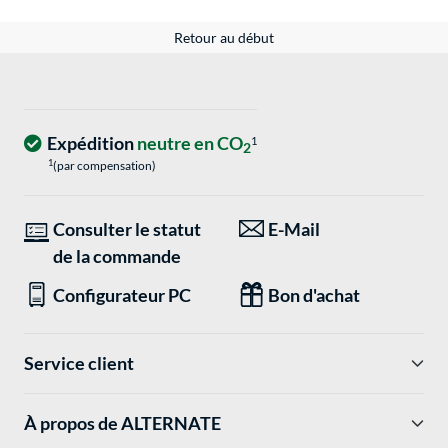
Retour au début
Expédition
neutre en CO
1
2
1
(par compensation)
Consulter le statut
E-Mail
de la commande
Configurateur PC
Bon d'achat
Service client
À propos de ALTERNATE