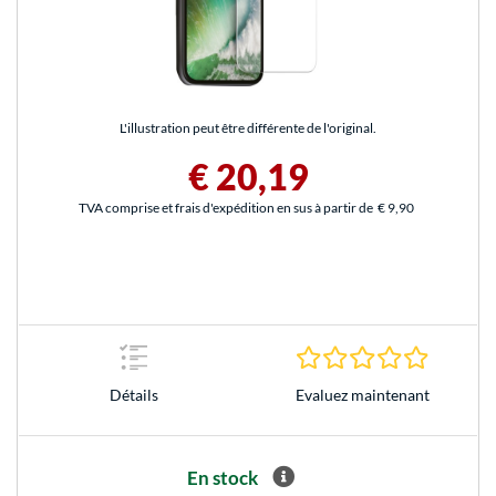
L'illustration peut être différente de l'original.
€ 20,19
TVA comprise et frais d'expédition en sus à partir de
€ 9,90
0.0 Étoile
Evaluez maintenant
Détails
En stock