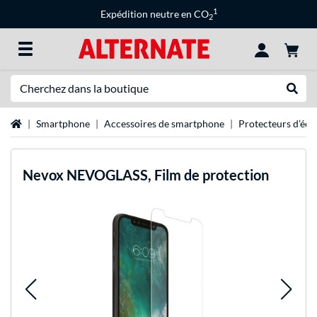
1
Expédition neutre en CO
2
Recherche
Recher
Page d'accueil
Smartphone
Accessoires de smartphone
Protecteurs d’écr
Nevox
NEVOGLASS, Film de protection