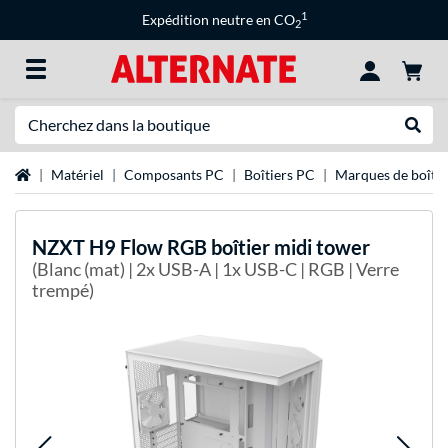
1
Expédition neutre en CO
2
Recherche
Recher
Page d'accueil
Matériel
Composants PC
Boîtiers PC
Marques de boîtie
NZXT
H9 Flow RGB boîtier midi tower
(Blanc (mat) | 2x USB-A | 1x USB-C | RGB | Verre
trempé)