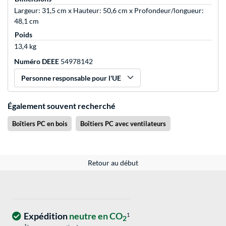
Largeur: 31,5 cm x Hauteur: 50,6 cm x Profondeur/longueur:
48,1 cm
Poids
13,4 kg
Numéro DEEE
54978142
Personne responsable pour l'UE
Également souvent recherché
Boîtiers PC en bois
Boîtiers PC avec ventilateurs
Retour au début
Expédition
neutre en CO
1
2
1