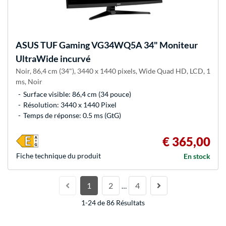
ASUS
TUF Gaming VG34WQ5A 34" Moniteur
UltraWide incurvé
Noir, 86,4 cm (34"), 3440 x 1440 pixels, Wide Quad HD, LCD, 1
ms, Noir
Surface visible: 86,4 cm (34 pouce)
Résolution: 3440 x 1440 Pixel
Temps de réponse: 0.5 ms (GtG)
€ 365,00
Fiche technique du produit
En stock
1
2
4
…
1-24 de 86 Résultats