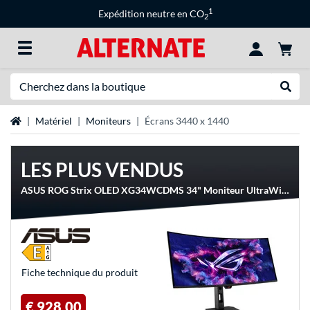
1
Expédition neutre en CO
2
Recherche
Recher
Page d'accueil
Matériel
Moniteurs
Écrans 3440 x 1440
LES PLUS VENDUS
ASUS ROG Strix OLED XG34WCDMS 34" Moniteur UltraWide gaming incurvé
Fiche technique du produit
€ 928,00