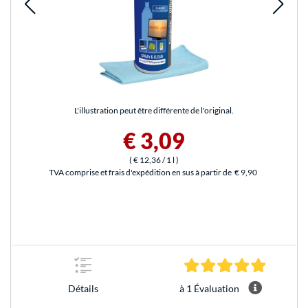
L'illustration peut être différente de l'original.
€ 3,09
(
€ 12,36
/ 1 l
)
TVA comprise et frais d'expédition en sus à partir de
€ 9,90
5.0 Étoile
à 1 Évaluation
Détails