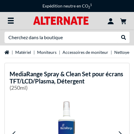
1
Expédition neutre en CO
2
Recherche
Recher
Page d'accueil
Matériel
Moniteurs
Accessoires de moniteur
Nettoyeur 
MediaRange
Spray & Clean Set pour écrans
TFT/LCD/Plasma, Détergent
(250ml)