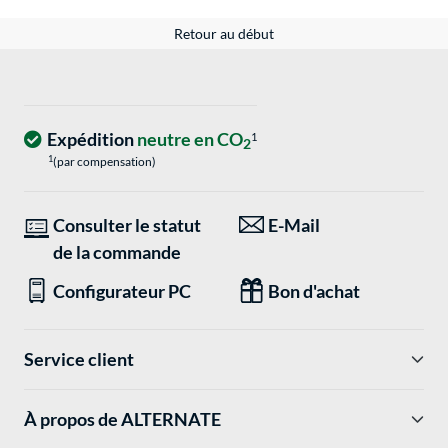
Retour au début
Expédition
neutre en CO
1
2
1
(par compensation)
Consulter le statut
E-Mail
de la commande
Configurateur PC
Bon d'achat
Service client
À propos de ALTERNATE