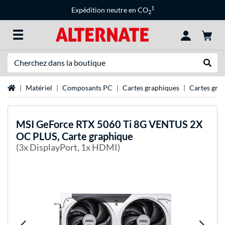
1
Expédition neutre en CO
2
Recherche
Recher
Page d'accueil
Matériel
Composants PC
Cartes graphiques
Cartes gra
MSI
GeForce RTX 5060 Ti 8G VENTUS 2X
OC PLUS, Carte graphique
(3x DisplayPort, 1x HDMI)