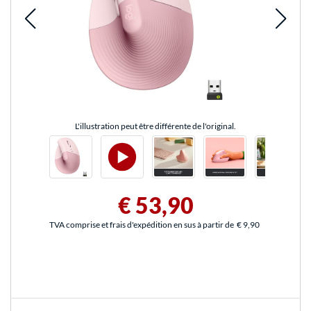
L'illustration peut être différente de l'original.
€ 53,90
TVA comprise et frais d'expédition en sus à partir de
€ 9,90