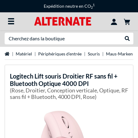
1
Expédition neutre en CO
2
Recherche
Recher
Page d'accueil
Matériel
Périphériques d'entrée
Souris
Maus-Marken
Logitech
Lift souris Droitier RF sans fil +
Bluetooth Optique 4000 DPI
(Rose, Droitier, Conception verticale, Optique, RF
sans fil + Bluetooth, 4000 DPI, Rose)