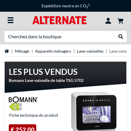
1
Expédition neutre en CO
2
Recherche
Recher
Page d'accueil
Ménage
Appareils ménagers
Lave-vaisselles
Lave vaisell
LES PLUS VENDUS
Bomann Lave-vaisselle de table TSG 5702
Fiche technique du produit
€ 252,00