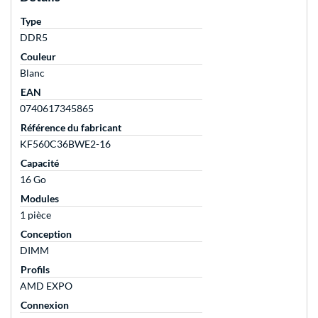
Type
DDR5
Couleur
Blanc
EAN
0740617345865
Référence du fabricant
KF560C36BWE2-16
Capacité
16 Go
Modules
1 pièce
Conception
DIMM
Profils
AMD EXPO
Connexion