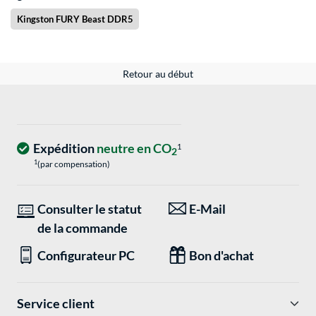
Kingston FURY Beast DDR5
Retour au début
Expédition
neutre en CO
1
2
1
(par compensation)
Consulter le statut
E-Mail
de la commande
Configurateur PC
Bon d'achat
Service client