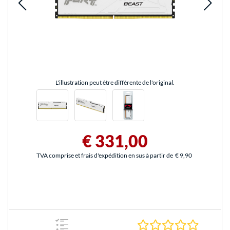
L'illustration peut être différente de l'original.
€ 331,00
TVA comprise et frais d'expédition en sus à partir de
€ 9,90
0.0 Étoile