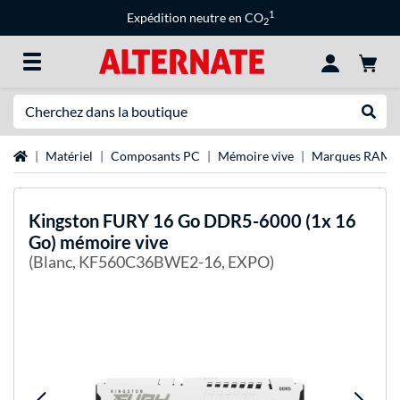
1
Expédition neutre en CO
2
Recherche
Recher
Page d'accueil
Matériel
Composants PC
Mémoire vive
Marques RAM
Kingston FURY
16 Go DDR5-6000 (1x 16
Go) mémoire vive
(Blanc, KF560C36BWE2-16, EXPO)