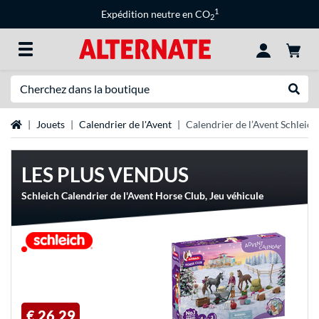
1
Expédition neutre en CO
2
Recherche
Recher
Page d'accueil
Jouets
Calendrier de l'Avent
Calendrier de l’Avent Schleich
LES PLUS VENDUS
Schleich Calendrier de l'Avent Horse Club, Jeu véhicule
€ 26,29