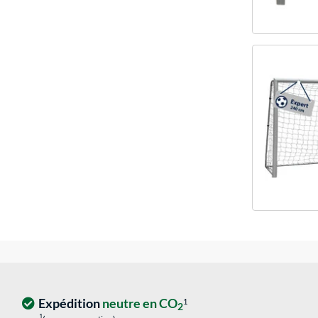
Expédition
neutre en CO
1
2
1