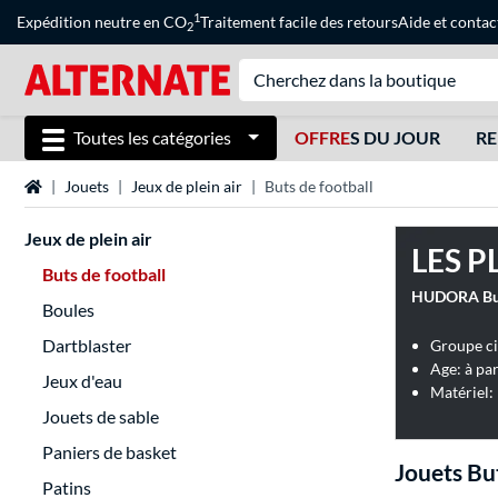
1
Expédition neutre en CO
Traitement facile des retours
Aide
et
contac
2
Toutes les catégories
OFFRE
S DU JOUR
RE
Page d'accueil
Jouets
Jeux de plein air
Buts de football
Jeux de plein air
LES P
Buts de football
HUDORA But 
Boules
Dartblaster
Groupe ci
Age: à par
Jeux d'eau
Matériel:
Jouets de sable
Paniers de basket
Jouets But
Patins