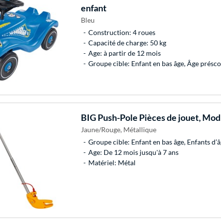
enfant
Bleu
Construction: 4 roues
Capacité de charge: 50 kg
Age: à partir de 12 mois
Groupe cible: Enfant en bas âge, Âge présco
BIG
Push-Pole Pièces de jouet, Mod
Jaune/Rouge, Métallique
Groupe cible: Enfant en bas âge, Enfants d’â
Age: De 12 mois jusqu'à 7 ans
Matériel: Métal