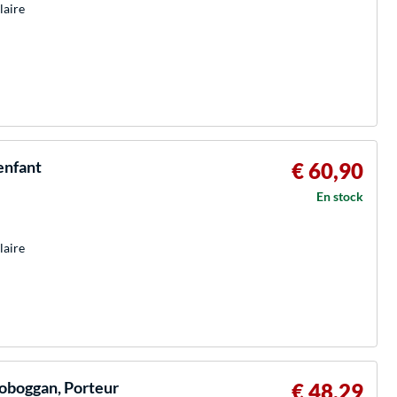
laire
enfant
€ 60,90
En stock
laire
Toboggan, Porteur
€ 48,29