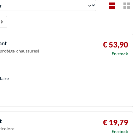
ant
€ 53,90
t protège-chaussures)
En stock
laire
t
€ 19,79
ticolore
En stock