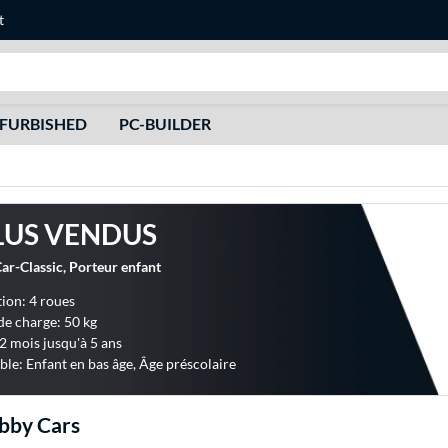
t
Recherche
FURBISHED
PC-BUILDER
LUS VENDUS
r-Classic, Porteur enfant
ion: 4 roues
de charge: 50 kg
2 mois jusqu'à 5 ans
ble: Enfant en bas âge, Âge préscolaire
bby Cars