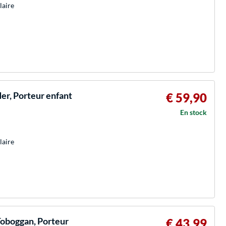
laire
er, Porteur enfant
€ 59,90
En stock
laire
Toboggan, Porteur
€ 43,99