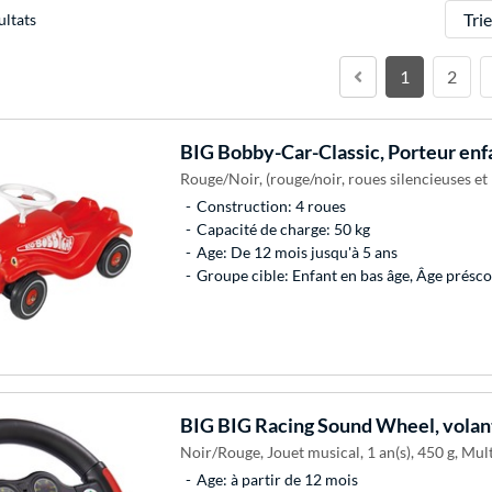
Trier
ultats
1
2
BIG
Bobby-Car-Classic, Porteur enf
Rouge/Noir, (rouge/noir, roues silencieuses e
Construction: 4 roues
Capacité de charge: 50 kg
Age: De 12 mois jusqu'à 5 ans
Groupe cible: Enfant en bas âge, Âge présco
BIG
BIG Racing Sound Wheel, volan
Noir/Rouge, Jouet musical, 1 an(s), 450 g, Mul
Age: à partir de 12 mois