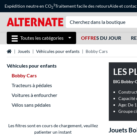
1
Expédition neutre en CO
Traitement facile des retours
Aide
et
contac
2
Toutes les catégories
OFFRE
S DU JOUR
RE
Page d'accueil
Jouets
Véhicules pour enfants
Bobby Cars
Véhicules pour enfants
LES P
Bobby Cars
BIG Bobby-Ca
Tracteurs à pédales
Construct
Voitures à enfourcher
Capacité 
Vélos sans pédales
Age: De 1
Groupe ci
Les filtres sont en cours de chargement, veuillez
Jouets Bo
patienter un instant