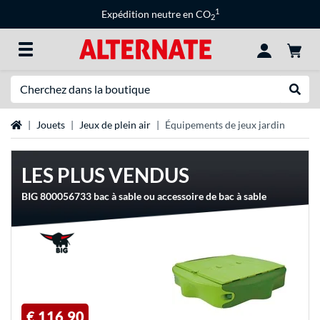
1
Expédition neutre en CO
2
Recherche
Recher
Page d'accueil
Jouets
Jeux de plein air
Équipements de jeux jardin
LES PLUS VENDUS
BIG 800056733 bac à sable ou accessoire de bac à sable
€ 116,90