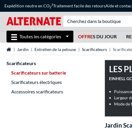
1
Expédition neutre en CO
Traitement facile des retours
Aide
et
contac
2
Toutes les catégories
OFFRE
S DU JOUR
RE
Page d'accueil
Jardin
Entretien de la pelouse
Scarificateurs
Scarificat
Scarificateurs
LES P
Scarificateurs sur batterie
Scarificateurs électriques
Accessoires scarificateurs
Largeur d
Mode de f
Jardin Sca