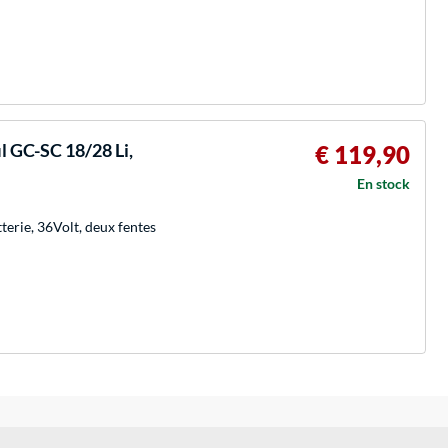
il GC-SC 18/28 Li,
€ 119,90
En stock
erie, 36Volt, deux fentes