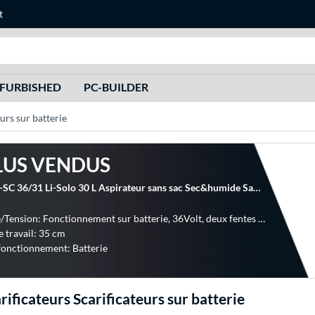
t
Recherche
FURBISHED
PC-BUILDER
eurs sur batterie
LUS VENDUS
EINHELL GC-SC 36/31 Li-Solo 30 L Aspirateur sans sac Sec&humide Sac à poussière, Scarificateur
Puissance/Tension: Fonctionnement sur batterie, 36Volt, deux fentes de batterie 18V
e travail: 35 cm
onctionnement: Batterie
rificateurs Scarificateurs sur batterie