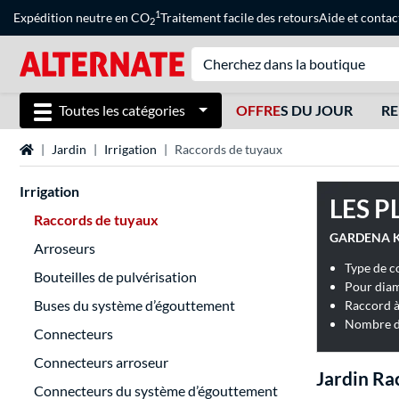
1
Expédition neutre en CO
Traitement facile des retours
Aide
et
contac
2
Toutes les catégories
OFFRE
S DU JOUR
RE
Page d'accueil
Jardin
Irrigation
Raccords de tuyaux
Irrigation
LES P
Raccords de tuyaux
GARDENA Kit
Arroseurs
Type de c
Bouteilles de pulvérisation
Pour diam
Buses du système d’égouttement
Nombre de
Connecteurs
Connecteurs arroseur
Jardin Ra
Connecteurs du système d’égouttement