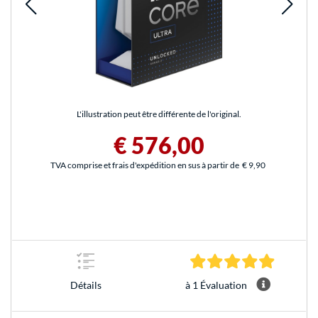
L'illustration peut être différente de l'original.
€ 576,00
TVA comprise et frais d'expédition en sus à partir de
€ 9,90
5.0 Étoile
à 1 Évaluation
Détails