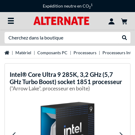
1
Expédition neutre en CO
2
Recherche
Recher
Page d'accueil
Matériel
Composants PC
Processeurs
Processeurs Intel
Intel®
Core Ultra 9 285K, 3,2 GHz (5,7
GHz Turbo Boost) socket 1851 processeur
("Arrow Lake", processeur en boîte)