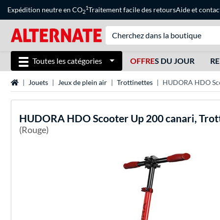
1
Expédition neutre en CO
Traitement facile des retours
Aide
et
contac
2
Toutes les catégories
OFFRE
S DU JOUR
RE
Page d'accueil
Jouets
Jeux de plein air
Trottinettes
HUDORA HDO Scoot
HUDORA
HDO Scooter Up 200 canari, Trot
(Rouge)