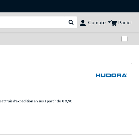
Panier
Compte
Rechercher dans le shop
Pas
et frais d'expédition en sus à partir de
€ 9,90