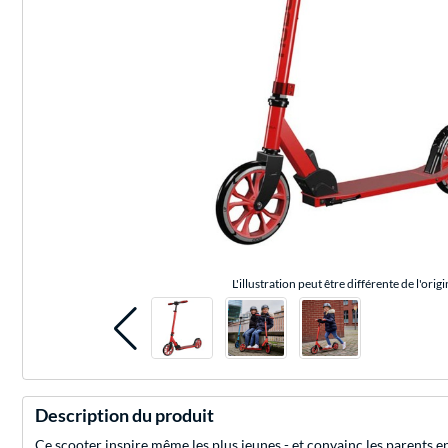
L'illustration peut être différente de l'origi
Description du produit
Ce scooter inspire même les plus jeunes - et convainc les parents e