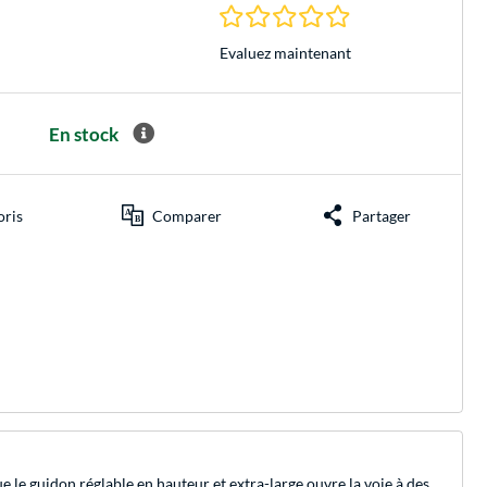
0.0 Étoiles à 0 Évalu
Evaluez maintenant
En stock
oris
Comparer
Partager
 le guidon réglable en hauteur et extra-large ouvre la voie à des