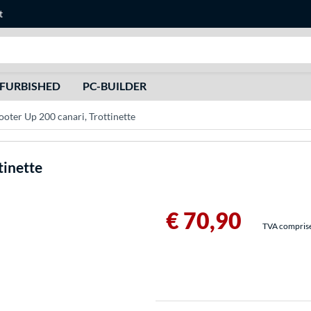
t
Recherche
FURBISHED
PC-BUILDER
er Up 200 canari, Trottinette
tinette
€ 70,90
TVA comprise 