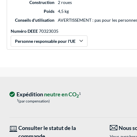
Construction
2 roues
Poids
4,5 kg
Conseils d'utilisation
AVERTISSEMENT : pas pour les personnes 
Numéro DEEE
70323035
Personne responsable pour l'UE
Expédition
neutre en CO
1
2
1
(par compensation)
Consulter le statut de la
Nous so
commande
Vous avez beso