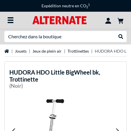
1
Expédition neutre en CO
2
Recherche
Recher
Page d'accueil
Jouets
Jeux de plein air
Trottinettes
HUDORA HDO Little 
HUDORA
HDO Little BigWheel bk,
Trottinette
(Noir)