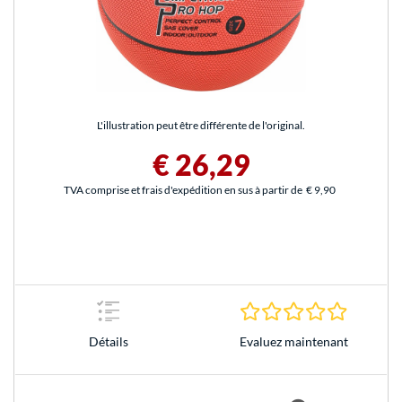
L'illustration peut être différente de l'original.
€ 26,29
TVA comprise et frais d'expédition en sus à partir de
€ 9,90
0.0 Étoile
Evaluez maintenant
Détails