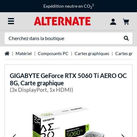
1
Expédition neutre en CO
2
Recherche
Recher
Page d'accueil
Matériel
Composants PC
Cartes graphiques
Cartes gra
GIGABYTE
GeForce RTX 5060 Ti AERO OC
8G, Carte graphique
(3x DisplayPort, 1x HDMI)