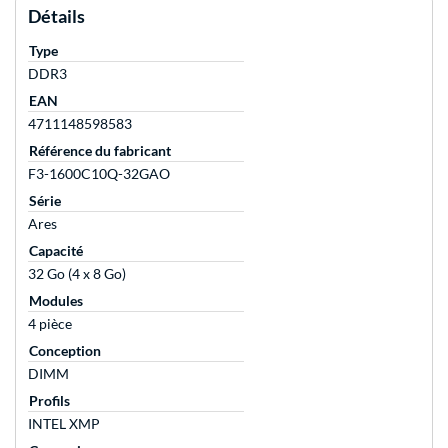
Détails
Type
DDR3
EAN
4711148598583
Référence du fabricant
F3-1600C10Q-32GAO
Série
Ares
Capacité
32 Go (4 x 8 Go)
Modules
4 pièce
Conception
DIMM
Profils
INTEL XMP