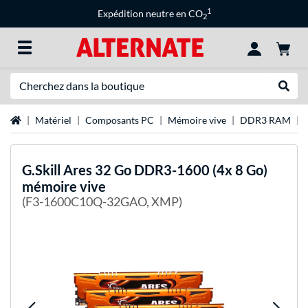
1
Expédition neutre en CO
2
Recherche
Recher
Page d'accueil
Matériel
Composants PC
Mémoire vive
DDR3 RAM
G.Skill
Ares 32 Go DDR3-1600 (4x 8 Go)
mémoire vive
(F3-1600C10Q-32GAO, XMP)