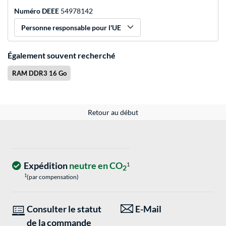
Numéro DEEE
54978142
Personne responsable pour l'UE
Également souvent recherché
RAM DDR3 16 Go
Retour au début
Expédition
neutre en CO
1
2
1
(par compensation)
Consulter le statut
E-Mail
de la commande