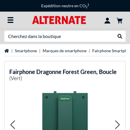
1
Expédition neutre en CO
2
Recherche
Recher
Page d'accueil
Smartphone
Marques de smartphone
Fairphone Smartpho
Fairphone
Dragonne Forest Green, Boucle
(Vert)