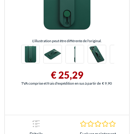
L'illustration peut être différente de l'original.
€ 25,29
TVA comprise et frais d'expédition en sus à partir de
€ 9,90
0.0 Étoile
Evaluez maintenant
Détails