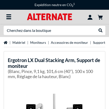
1
Expédition neutre en CO
2
Recherche
Recher
Page d'accueil
Matériel
Moniteurs
Accessoires de moniteur
Supports 
Ergotron
LX Dual Stacking Arm, Support de
moniteur
(Blanc, Pince, 9,1 kg, 101,6 cm (40"), 100 x 100
mm, Réglage de la hauteur, Blanc)