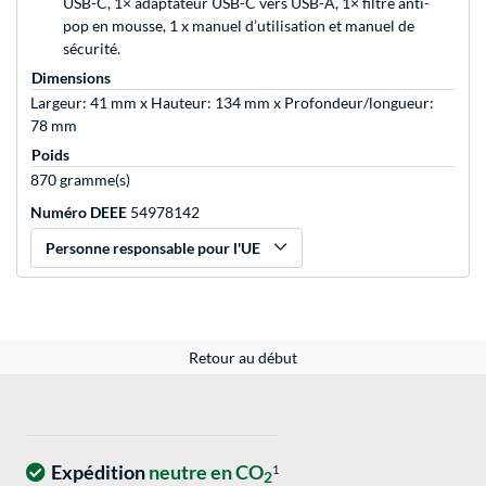
USB-C, 1× adaptateur USB-C vers USB-A, 1× filtre anti-
pop en mousse, 1 x manuel d’utilisation et manuel de
sécurité.
Dimensions
Largeur: 41 mm x Hauteur: 134 mm x Profondeur/longueur:
78 mm
Poids
870 gramme(s)
Numéro DEEE
54978142
Personne responsable pour l'UE
Retour au début
Expédition
neutre en CO
1
2