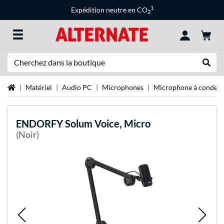
1
Expédition neutre en CO
2
Recherche
Recher
Page d'accueil
Matériel
Audio PC
Microphones
Microphone à condens
ENDORFY
Solum Voice, Micro
(Noir)