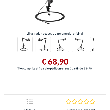
L'illustration peut être différente de l'original.
€ 68,90
TVA comprise et frais d'expédition en sus à partir de
€ 9,90
0.0 Étoile
Evaluez maintenant
Détails