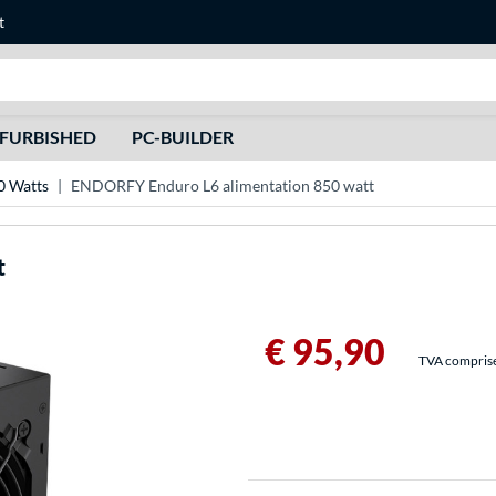
t
Recherche
FURBISHED
PC-BUILDER
0 Watts
ENDORFY Enduro L6 alimentation 850 watt
t
€ 95,90
TVA comprise 