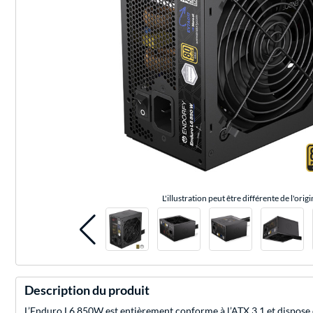
L'illustration peut être différente de l'origi
Description du produit
L’Enduro L6 850W est entièrement conforme à l’ATX 3.1 et dispose d