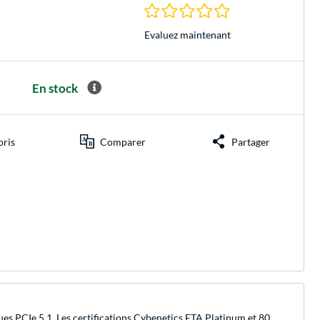
0.0 Étoiles à 0 Évalu
Evaluez maintenant
En stock
oris
Comparer
Partager
es PCIe 5.1. Les certifications Cybenetics ETA Platinum et 80