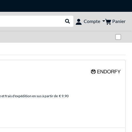
Panier
Compte
Rechercher dans le shop
Pas
et frais d'expédition en sus à partir de
€ 9,90