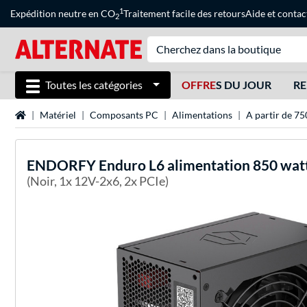
1
Expédition neutre en CO
Traitement facile des retours
Aide
et
contac
2
Toutes les catégories
OFFRE
S DU JOUR
RE
Page d'accueil
Matériel
Composants PC
Alimentations
A partir de 75
ENDORFY
Enduro L6 alimentation 850 wat
(Noir, 1x 12V-2x6, 2x PCIe)