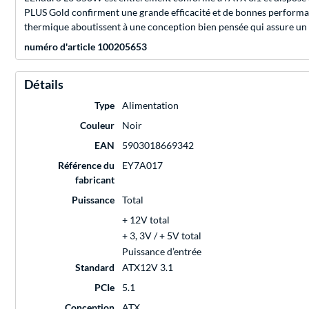
PLUS Gold confirment une grande efficacité et de bonnes performanc
thermique aboutissent à une conception bien pensée qui assure u
numéro d'article 100205653
Détails
Type
Alimentation
Couleur
Noir
EAN
5903018669342
Référence du
EY7A017
fabricant
Puissance
Total
+ 12V total
+ 3, 3V / + 5V total
Puissance d’entrée
Standard
ATX12V 3.1
PCIe
5.1
Conception
ATX