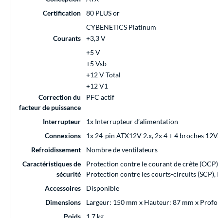
Certification
80 PLUS or
CYBENETICS Platinum
Courants
+3,3 V
+5 V
+5 Vsb
+12 V Total
+12 V1
Correction du
PFC actif
facteur de puissance
Interrupteur
1x Interrupteur d’alimentation
Connexions
1x 24-pin ATX12V 2.x, 2x 4 + 4 broches 12V
Refroidissement
Nombre de ventilateurs
Caractéristiques de
Protection contre le courant de crête (OCP)
sécurité
Protection contre les courts-circuits (SCP),
Accessoires
Disponible
Dimensions
Largeur: 150 mm x Hauteur: 87 mm x Prof
Poids
1,7 kg