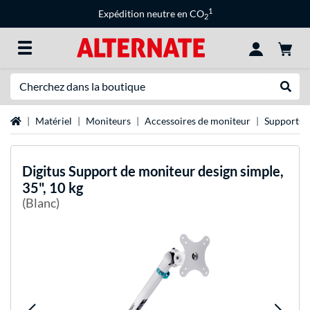
1
Expédition neutre en CO
2
Recherche
Recher
Page d'accueil
Matériel
Moniteurs
Accessoires de moniteur
Supports 
Digitus
Support de moniteur design simple,
35", 10 kg
(Blanc)