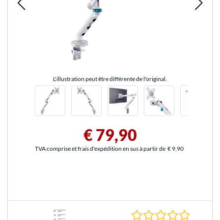
L'illustration peut être différente de l'original.
€ 79,90
TVA comprise et frais d'expédition en sus à partir de
€ 9,90
0.0 Étoile