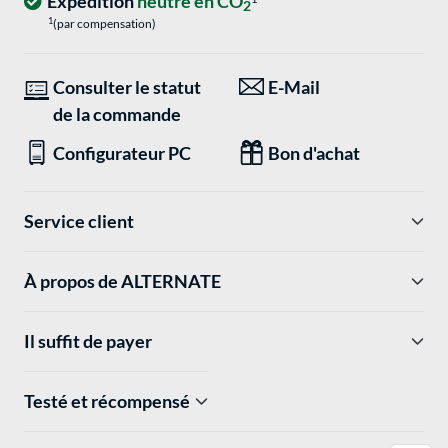
Expédition
neutre en CO
2
1
(par compensation)
Consulter le statut
E-Mail
de la commande
Configurateur PC
Bon d'achat
Service client
À propos de ALTERNATE
Il suffit de payer
Testé et récompensé