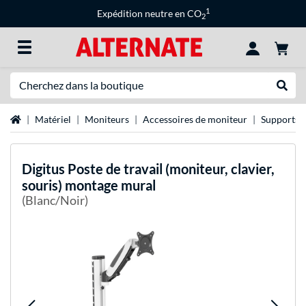
1
Expédition neutre en CO
2
Recherche
Recher
Page d'accueil
Matériel
Moniteurs
Accessoires de moniteur
Supports 
Digitus
Poste de travail (moniteur, clavier,
souris) montage mural
(Blanc/Noir)