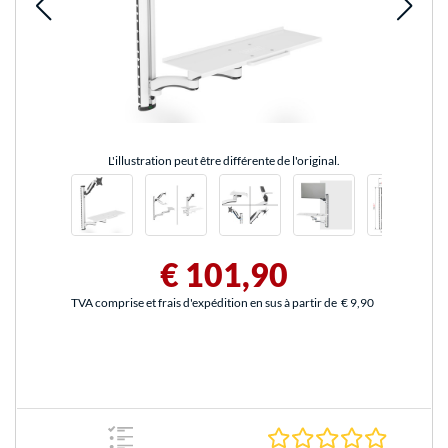
L'illustration peut être différente de l'original.
€ 101,90
TVA comprise et frais d'expédition en sus à partir de
€ 9,90
0.0 Étoile