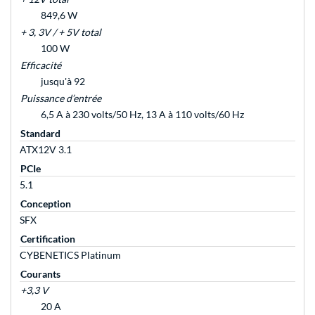
849,6 W
+ 3, 3V / + 5V total
100 W
Efficacité
jusqu'à 92
Puissance d’entrée
6,5 A à 230 volts/50 Hz, 13 A à 110 volts/60 Hz
Standard
ATX12V 3.1
PCIe
5.1
Conception
SFX
Certification
CYBENETICS Platinum
Courants
+3,3 V
20 A