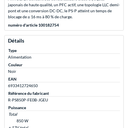
japonais de haute qualité, un PFC actif, une topologie LLC demi-
pont et une conversion DC-DC, le PS-P atteint un temps de
blocage de ≥ 16 ms à 80 % de charge.
numéro d'article 100182754
Détails
Type
Alimentation
Couleur
Noir
EAN
6933412724650
Référence du fabricant
R-PS850P-FE0B-JGEU
Puissance
Total
850 W
+ 12V total