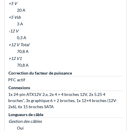
+5 V
20 A
+5 Vsb
3 A
-12 V
0,3 A
+12 V Total
70,8 A
+12 V1
70,8 A
Correction du facteur de puissance
PFC actif
Connexions
1x 24-pin ATX12V 2.x, 2x 4 + 4 broches 12V, 2x 5.25 4
broches", 3x graphique 6 + 2 broches, 1x 12+4 broches (12V-
2x6), 6x 15 broches SATA
Longueurs de câble
Gestion des câbles
Oui