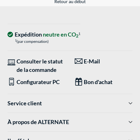
Retour au début
Expédition
neutre en CO
1
2
1
(par compensation)
Consulter le statut
E-Mail
de la commande
Configurateur PC
Bon d'achat
Service client
À propos de ALTERNATE