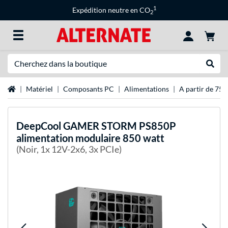
1
Expédition neutre en CO
2
Recherche
Recher
Page d'accueil
Matériel
Composants PC
Alimentations
A partir de 750
DeepCool
GAMER STORM PS850P
alimentation modulaire 850 watt
(Noir, 1x 12V-2x6, 3x PCIe)