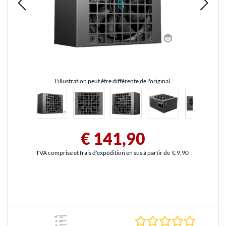
L'illustration peut être différente de l'original.
€ 141,90
TVA comprise et frais d'expédition en sus à partir de
€ 9,90
0.0 Étoile