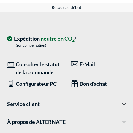
Retour au début
Expédition
neutre en CO
1
2
1
(par compensation)
Consulter le statut
E-Mail
de la commande
Configurateur PC
Bon d'achat
Service client
À propos de ALTERNATE