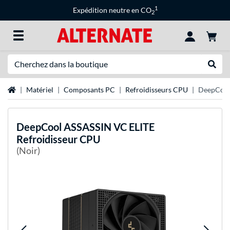
1
Expédition neutre en CO
2
Recherche
Recher
Page d'accueil
Matériel
Composants PC
Refroidisseurs CPU
DeepCool
DeepCool
ASSASSIN VC ELITE
Refroidisseur CPU
(Noir)