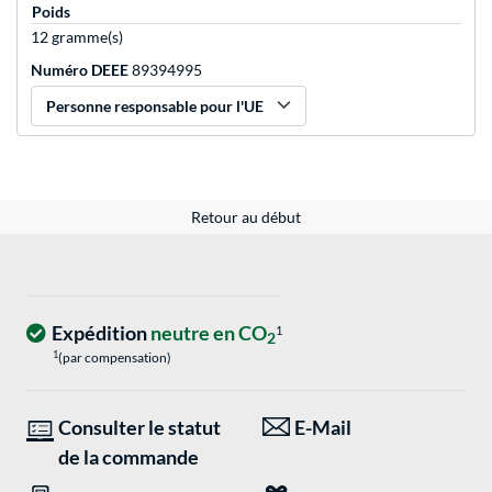
Poids
12 gramme(s)
Numéro DEEE
89394995
Personne responsable pour l'UE
Retour au début
Expédition
neutre en CO
1
2
1
(par compensation)
Consulter le statut
E-Mail
de la commande