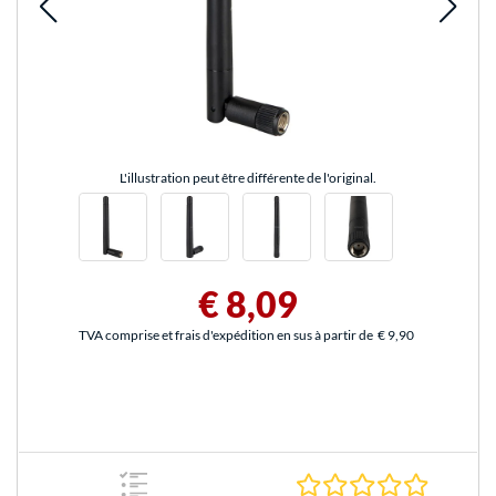
L'illustration peut être différente de l'original.
€ 8,09
TVA comprise et frais d'expédition en sus à partir de
€ 9,90
0.0 Étoile