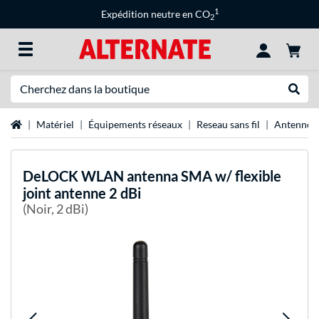
1
Expédition neutre en CO
2
Recherche
Recher
Page d'accueil
Matériel
Équipements réseaux
Reseau sans fil
Antennes 
DeLOCK
WLAN antenna SMA w/ flexible
joint antenne 2 dBi
(Noir, 2 dBi)