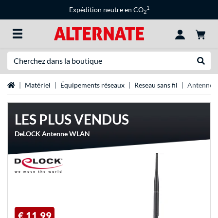
1
Expédition neutre en CO
2
Recherche
Recher
Page d'accueil
Matériel
Équipements réseaux
Reseau sans fil
Antennes 
LES PLUS VENDUS
DeLOCK Antenne WLAN
€ 11,99