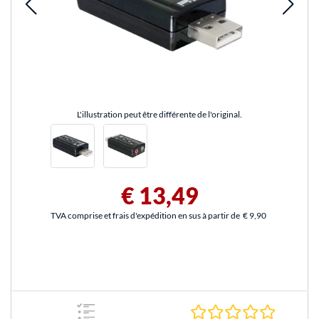
L'illustration peut être différente de l'original.
€ 13,49
TVA comprise et frais d'expédition en sus à partir de
€ 9,90
0.0 Étoile