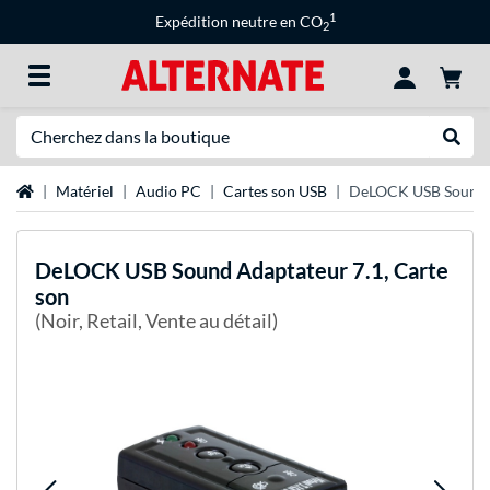
1
Expédition neutre en CO
2
Recherche
Recher
Page d'accueil
Matériel
Audio PC
Cartes son USB
DeLOCK USB Sound A
DeLOCK
USB Sound Adaptateur 7.1, Carte
son
(Noir, Retail, Vente au détail)