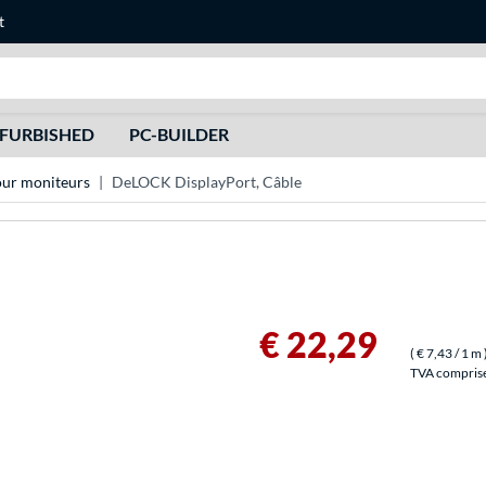
t
Recherche
FURBISHED
PC-BUILDER
our moniteurs
DeLOCK DisplayPort, Câble
€ 22,29
(
€ 7,43
/ 1 m
TVA comprise 