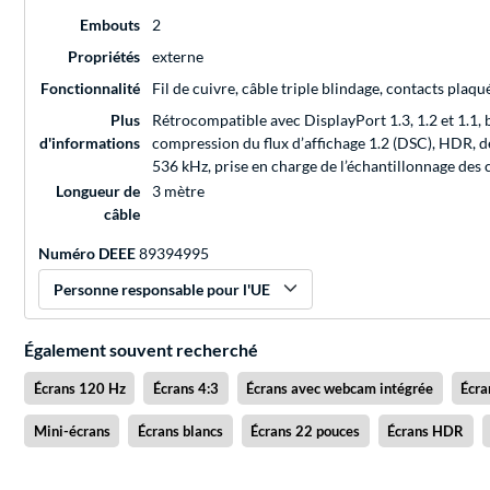
Embouts
2
Propriétés
externe
Fonctionnalité
Fil de cuivre, câble triple blindage, contacts plaq
Plus
Rétrocompatible avec DisplayPort 1.3, 1.2 et 1.1, 
d'informations
compression du flux d’affichage 1.2 (DSC), HDR, d
536 kHz, prise en charge de l’échantillonnage des co
Longueur de
3 mètre
câble
Numéro DEEE
89394995
Personne responsable pour l'UE
Également souvent recherché
Écrans 120 Hz
Écrans 4:3
Écrans avec webcam intégrée
Écra
Mini-écrans
Écrans blancs
Écrans 22 pouces
Écrans HDR