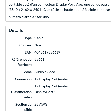
portable doté d'un connecteur DisplayPort. Avec une bande passant
(3840 x 2160 @ 240 Hz). Le câble de haute qualité à triple blindage
numéro d'article 1641045
Détails
Type
Câble
Couleur
Noir
EAN
4043619856619
Référence du
85661
fabricant
Zone
Audio / vidéo
Connexion
1x DisplayPort (mâle)
1x DisplayPort (mâle)
Classification
DisplayPort 1.4
vidéo
Section du
28 AWG
câble