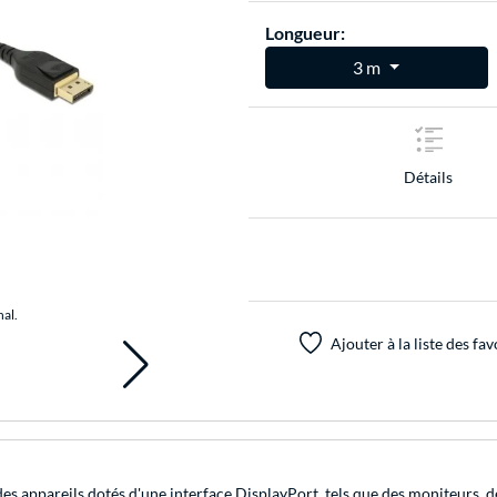
Longueur:
3 m
Détails
nal.
Ajouter à la liste des fav
es appareils dotés d'une interface DisplayPort, tels que des moniteurs, 