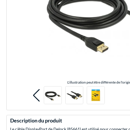
L'illustration peut être différente de l'origi
Description du produit
Le câble DisplayPort de Delock (85661) est utilisé pour connecter d