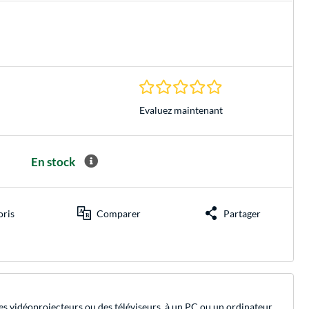
0.0 Étoiles à 0 Évalu
Evaluez maintenant
En stock
oris
Comparer
Partager
des vidéoprojecteurs ou des téléviseurs, à un PC ou un ordinateur