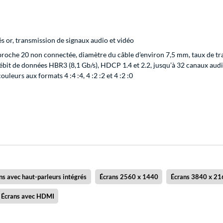
ués or, transmission de signaux audio et vidéo
broche 20 non connectée, diamètre du câble d’environ 7,5 mm, taux de tra
ébit de données HBR3 (8,1 Gb/s), HDCP 1.4 et 2.2, jusqu’à 32 canaux audio
uleurs aux formats 4 :4 :4, 4 :2 :2 et 4 :2 :0
ns avec haut-parleurs intégrés
Écrans 2560 x 1440
Écrans 3840 x 21
Écrans avec HDMI