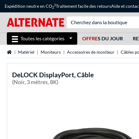
1
Expédition neutre en CO
Traitement facile des retours
Aide
et
contac
2
Toutes les catégories
OFFRE
S DU JOUR
RE
Page d'accueil
Matériel
Moniteurs
Accessoires de moniteur
Câbles p
DeLOCK
DisplayPort, Câble
(Noir, 3 mètres, 8K)