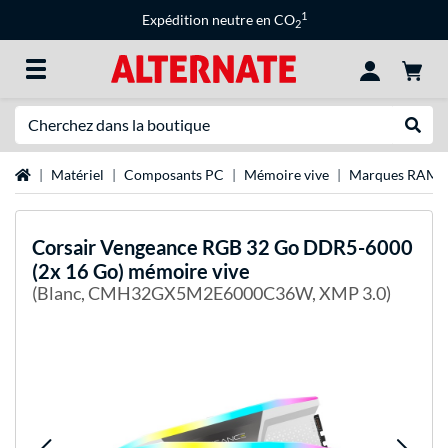
1
Expédition neutre en CO
2
Recherche
Recher
Page d'accueil
Matériel
Composants PC
Mémoire vive
Marques RAM
Corsair
Vengeance RGB 32 Go DDR5-6000
(2x 16 Go) mémoire vive
(Blanc, CMH32GX5M2E6000C36W, XMP 3.0)