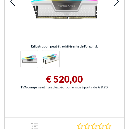
L'illustration peut être différente de l'original.
€ 520,00
TVA comprise et frais d'expédition en sus à partir de
€ 9,90
0.0 Étoile