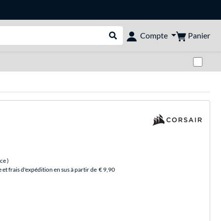
Panier
Compte
Rechercher dans le shop
Pas
èce
)
et frais d'expédition en sus à partir de
€ 9,90