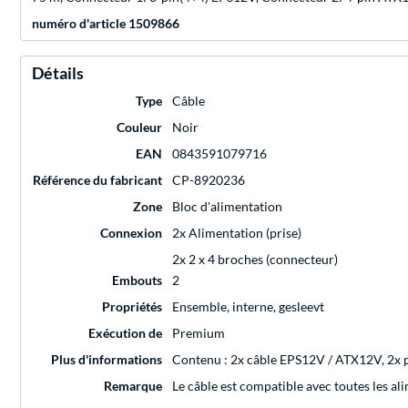
numéro d'article 1509866
Détails
Type
Câble
Couleur
Noir
EAN
0843591079716
Référence du fabricant
CP-8920236
Zone
Bloc d'alimentation
Connexion
2x Alimentation (prise)
2x 2 x 4 broches (connecteur)
Embouts
2
Propriétés
Ensemble, interne, gesleevt
Exécution de
Premium
Plus d'informations
Contenu : 2x câble EPS12V / ATX12V, 2x pe
Remarque
Le câble est compatible avec toutes les a