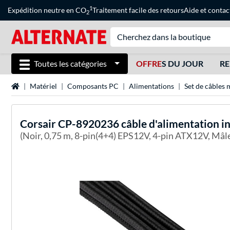
1
Expédition neutre en CO
Traitement facile des retours
Aide
et
contac
2
Toutes les catégories
OFFRE
S DU JOUR
RE
Page d'accueil
Matériel
Composants PC
Alimentations
Set de câbles
Corsair
CP-8920236 câble d'alimentation i
(Noir, 0,75 m, 8-pin(4+4) EPS12V, 4-pin ATX12V, Mâle