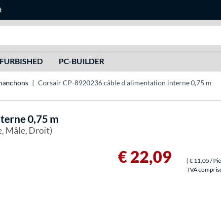
t
Recherche
FURBISHED
PC-BUILDER
 manchons
Corsair CP-8920236 câble d'alimentation interne 0,75 m
nterne 0,75 m
, Mâle, Droit)
€ 22,09
(
€ 11,05
/ Pi
TVA comprise 