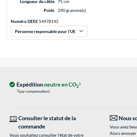
Longueur de câble
75 cm
Poids
290 gramme(s)
Numéro DEEE
54978142
Personne responsable pour l'UE
Expédition
neutre en CO
1
2
1
(par compensation)
Consulter le statut de la
Nous so
commande
Vous avez beso
Alors envoyer
Vous souhaitez consulter l'état de votre