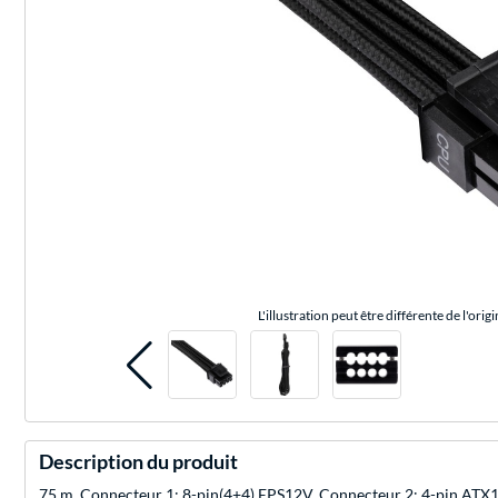
L'illustration peut être différente de l'origi
Description du produit
75 m, Connecteur 1: 8-pin(4+4) EPS12V, Connecteur 2: 4-pin ATX