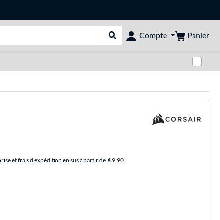
Panier
Compte
Rechercher dans le shop
Pas
se et frais d'expédition en sus à partir de
€ 9,90