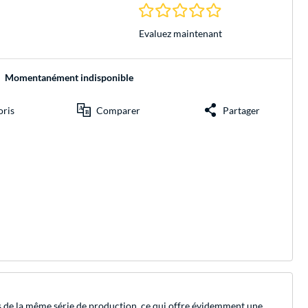
0.0 Étoiles à 0 Évalu
Evaluez maintenant
Momentanément indisponible
oris
Comparer
Partager
de la même série de production, ce qui offre évidemment une