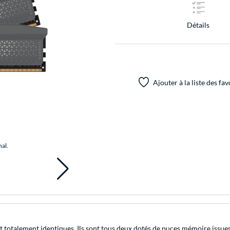
Détails
Ajouter à la liste des fav
nal.
lement identiques. Ils sont tous deux dotés de puces mémoire issues 