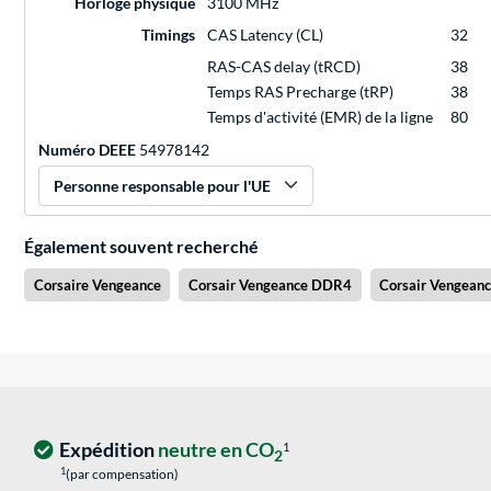
Horloge physique
3100 MHz
Timings
CAS Latency (CL)
32
RAS-CAS delay (tRCD)
38
Temps RAS Precharge (tRP)
38
Temps d'activité (EMR) de la ligne
80
Numéro DEEE
54978142
Personne responsable pour l'UE
Également souvent recherché
Corsaire Vengeance
Corsair Vengeance DDR4
Corsair Vengean
Expédition
neutre en CO
1
2
1
(par compensation)