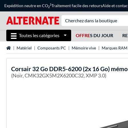
1
Expédition neutre en CO
Traitement facile des retours
Aide
et
contac
2
Toutes les catégories
OFFRE
S DU JOUR
RE
Page d'accueil
Matériel
Composants PC
Mémoire vive
Marques RAM
Corsair
32 Go DDR5-6200 (2x 16 Go) mémoi
(Noir, CMK32GX5M2X6200C32, XMP 3.0)