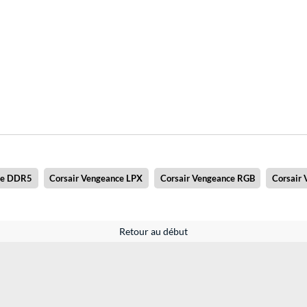
ce DDR5
Corsair Vengeance LPX
Corsair Vengeance RGB
Corsair
Retour au début