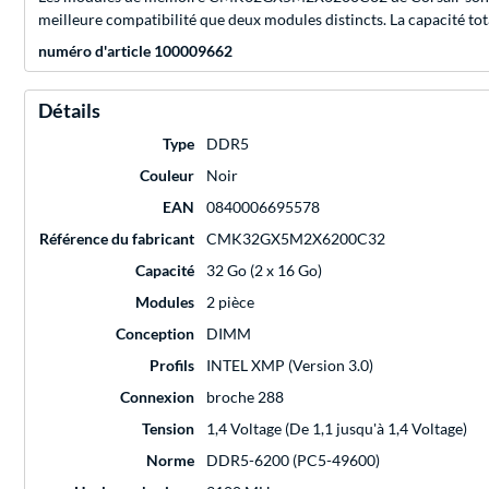
meilleure compatibilité que deux modules distincts. La capacité t
numéro d'article 100009662
Détails
Type
DDR5
Couleur
Noir
EAN
0840006695578
Référence du fabricant
CMK32GX5M2X6200C32
Capacité
32 Go (2 x 16 Go)
Modules
2 pièce
Conception
DIMM
Profils
INTEL XMP (Version 3.0)
Connexion
broche 288
Tension
1,4 Voltage (De 1,1 jusqu'à 1,4 Voltage)
Norme
DDR5-6200 (PC5-49600)