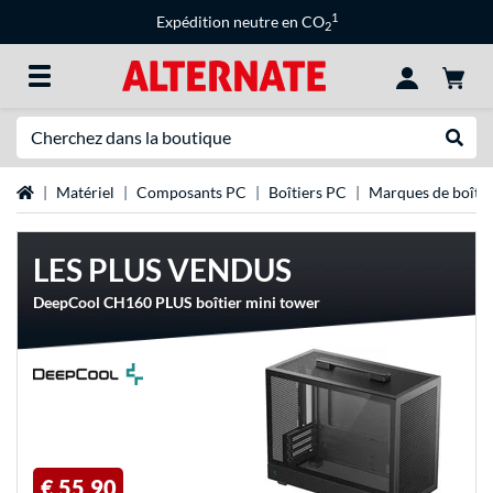
1
Expédition neutre en CO
2
Recherche
Recher
Page d'accueil
Matériel
Composants PC
Boîtiers PC
Marques de boîtie
LES PLUS VENDUS
DeepCool CH160 PLUS boîtier mini tower
€ 55,90