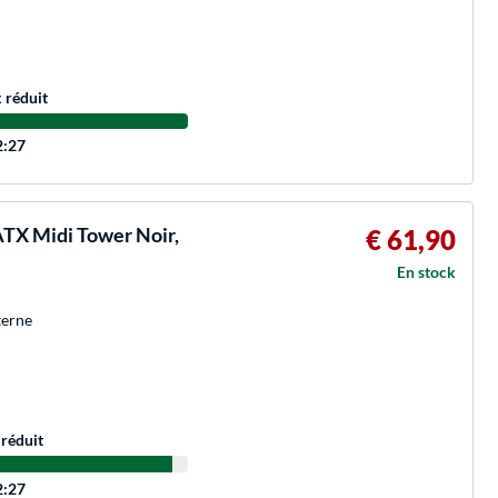
x réduit
2:27
X Midi Tower Noir,
€ 61,90
En stock
terne
 réduit
2:27