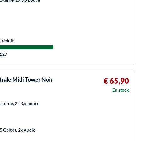
x réduit
2:27
rale Midi Tower Noir
€ 65,90
En stock
externe, 2x 3,5 pouce
 Gbit/s), 2x Audio