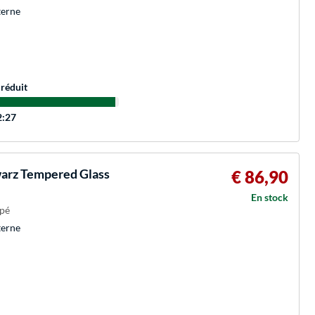
terne
 réduit
2:27
arz Tempered Glass
€ 86,90
En stock
mpé
terne