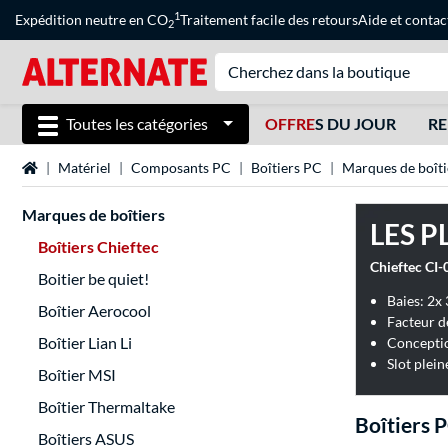
1
Expédition neutre en CO
Traitement facile des retours
Aide
et
contac
2
Toutes les catégories
OFFRE
S DU JOUR
RE
Page d'accueil
Matériel
Composants PC
Boîtiers PC
Marques de boîti
Marques de boîtiers
LES P
Boîtiers Chieftec
Chieftec CI-
Boitier be quiet!
Baies: 2x 
Boîtier Aerocool
Facteur d
Boîtier Lian Li
Conceptio
Slot plein
Boîtier MSI
Boîtier Thermaltake
Boîtiers P
Boîtiers ASUS