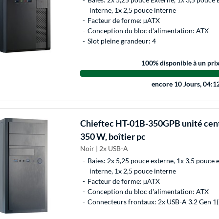
interne, 1x 2,5 pouce interne
Facteur de forme: µATX
Conception du bloc d'alimentation: ATX
Slot pleine grandeur: 4
100
% disponible à un pri
encore
10 Jours, 04:1
Chieftec
HT-01B-350GPB unité cent
350 W, boîtier pc
Noir | 2x USB-A
Baies: 2x 5,25 pouce externe, 1x 3,5 pouce 
interne, 1x 2,5 pouce interne
Facteur de forme: µATX
Conception du bloc d'alimentation: ATX
Connecteurs frontaux: 2x USB-A 3.2 Gen 1(5