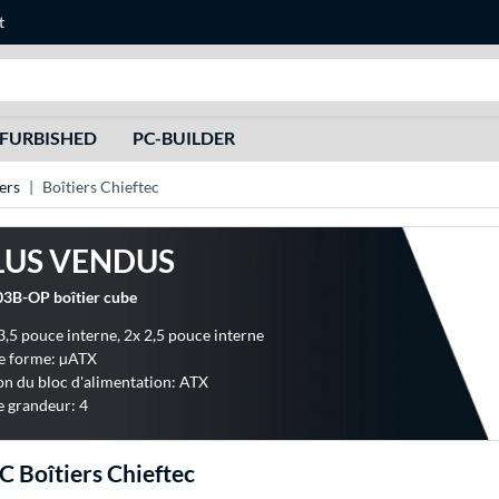
t
Recherche
FURBISHED
PC-BUILDER
ers
Boîtiers Chieftec
LUS VENDUS
03B-OP boîtier cube
3,5 pouce interne, 2x 2,5 pouce interne
e forme: µATX
n du bloc d'alimentation: ATX
e grandeur: 4
C Boîtiers Chieftec