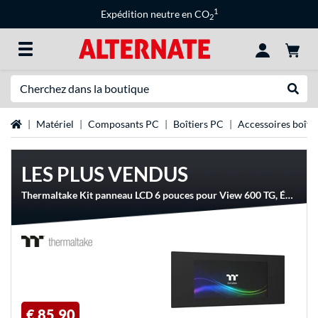
1
Expédition neutre en CO
2
Recherche
Recher
Page d'accueil
Matériel
Composants PC
Boîtiers PC
Accessoires boîtie
LES PLUS VENDUS
Thermaltake Kit panneau LCD 6 pouces pour View 600 TG, Écran
€ 85,90