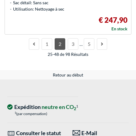
Sac détail: Sans sac
Utilisation: Nettoyage à sec
€ 247,90
En stock
1
2
3
5
…
25-48 de 98 Résultats
Retour au début
Expédition
neutre en CO
1
2
1
(par compensation)
Consulter le statut
E-Mail