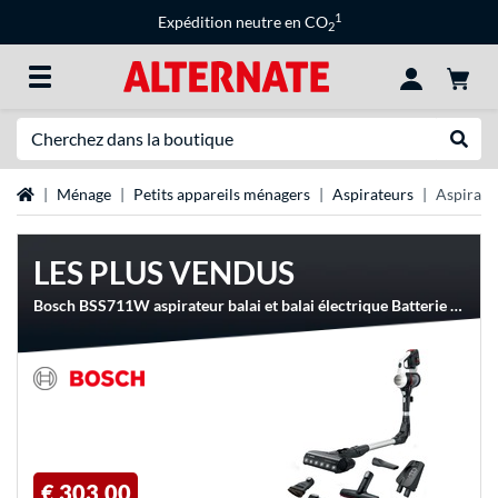
1
Expédition neutre en CO
2
Recherche
Recher
Page d'accueil
Ménage
Petits appareils ménagers
Aspirateurs
Aspirateu
LES PLUS VENDUS
Bosch BSS711W aspirateur balai et balai électrique Batterie Sec Sans sac 0,3 L Noir, Argent, Blanc, Aspirateur balais
€ 303,00