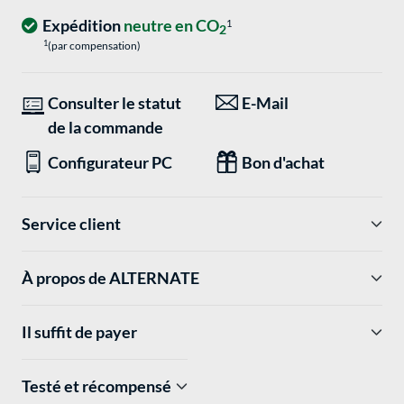
Expédition
neutre en CO
1
2
1
(par compensation)
Consulter le statut
E-Mail
de la commande
Configurateur PC
Bon d'achat
Service client
À propos de ALTERNATE
Il suffit de payer
Testé et récompensé