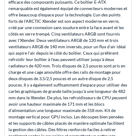
efficace des composants puissants. Ce boîtier E-ATX
remarquable est également équipé de connecteurs modernes et
offre beaucoup d'espace pour la technologie. L'un des points
forts de l'ARCTIC Xtender est son aspect moderne en verre,
créé par une connexion sans soudure entre la face avant et les
côtés en verre trempé. Cinq ventilateurs ARGB sont fournis
avec l'Xtender. Deux ventilateurs ARGB de 120 mm et trois
ventilateurs ARGB de 140 mm inversés, pour un flux d'air idéal
qui aspire l'air depuis le côté du boîtier. Ceux qui préfèrent
refroidir leur boîtier à l'eau peuvent utiliser jusqu'à deux
radiateurs de 420 mm. Trois disques de 2,5 pouces sont pris en
charge et une cage amovible offre des rails de montage pour
deux disques de 3,5/2,5 pouces et un autre disque de 2,5
pouces. Il y a également suffisamment d'espace pour utiliser des
cartes graphiques de grande taille jusqu'à une longueur de 482
mm dans le Xtender. De plus, les refroidisseurs de CPU peuvent
avoir une hauteur maximale de 171 mm et les blocs
d'alimentation une longueur maximale de 318 mm. Kit de
montage vertical pour GPU inclus. Les découpes bien pensées
et les supports de câbles placés de manière optimale facilitent
la gestion des câbles. Des filtres renforcés faciles à retirer
protègent contre la poussière et permettent un nettoyage