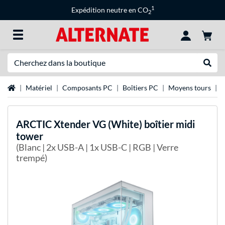
1
Expédition neutre en CO
2
Recherche
Recher
Page d'accueil
Matériel
Composants PC
Boîtiers PC
Moyens tours
A
ARCTIC
Xtender VG (White) boîtier midi
tower
(Blanc | 2x USB-A | 1x USB-C | RGB | Verre
trempé)