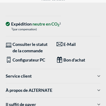
Expédition
neutre en CO
1
2
1
(par compensation)
Consulter le statut
E-Mail
de la commande
Configurateur PC
Bon d'achat
Service client
À propos de ALTERNATE
Il suffit de payer