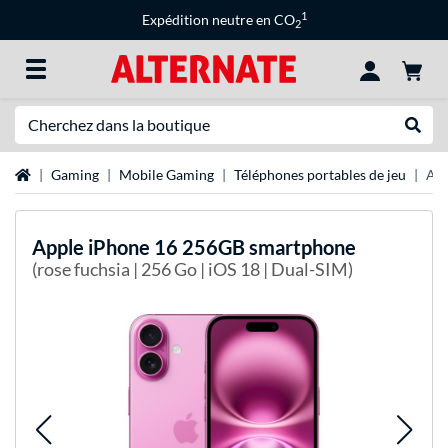
1
Expédition neutre en CO
2
Recherche
Recher
Page d'accueil
Gaming
Mobile Gaming
Téléphones portables de jeu
App
Apple
iPhone 16 256GB smartphone
(rose fuchsia | 256 Go | iOS 18 | Dual-SIM)