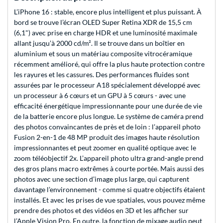
L’iPhone 16 : stable, encore plus intelligent et plus puissant. À
bord se trouve l’écran OLED Super Retina XDR de 15,5 cm
(6,1") avec prise en charge HDR et une luminosité maximale
allant jusqu’à 2000 cd/m². Il se trouve dans un boîtier en
aluminium et sous un matériau composite vitrocéramique
récemment amélioré, qui offre la plus haute protection contre
les rayures et les cassures. Des performances fluides sont
assurées par le processeur A18 spécialement développé avec
un processeur à 6 cœurs et un GPU à 5 cœurs - avec une
efficacité énergétique impressionnante pour une durée de vie
de la batterie encore plus longue. Le système de caméra prend
des photos convaincantes de près et de loin : l’appareil photo
Fusion 2-en-1 de 48 MP produit des images haute résolution
impressionnantes et peut zoomer en qualité optique avec le
zoom téléobjectif 2x. L’appareil photo ultra grand-angle prend
des gros plans macro extrêmes à courte portée. Mais aussi des
photos avec une section d’image plus large, qui capturent
davantage l’environnement - comme si quatre objectifs étaient
installés. Et avec les prises de vue spatiales, vous pouvez même
prendre des photos et des vidéos en 3D et les afficher sur
l’Apple Vision Pro. En outre, la fonction de mixage audio peut