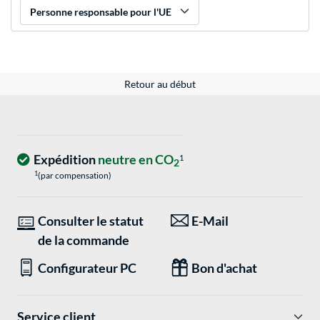
Personne responsable pour l'UE
Retour au début
Expédition
neutre en CO
1
2
1
(par compensation)
Consulter le statut
E-Mail
de la commande
Configurateur PC
Bon d'achat
Service client