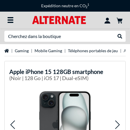
1
Expédition neutre en CO
2
Recherche
Recher
Page d'accueil
Gaming
Mobile Gaming
Téléphones portables de jeu
App
Apple
iPhone 15 128GB smartphone
(Noir | 128 Go | iOS 17 | Dual-eSIM)