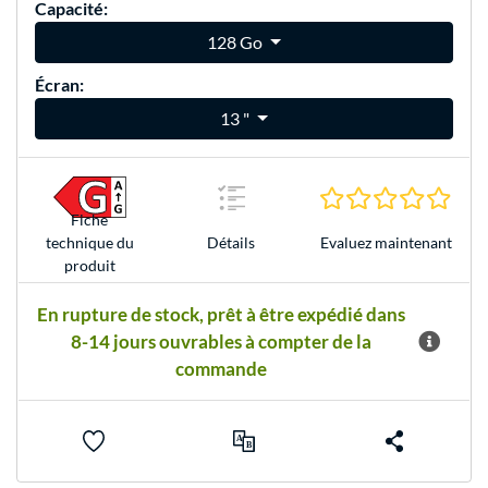
Capacité:
128 Go
Écran:
13 "
0.0 É
Fiche
Evaluez maintenant
technique du
Détails
produit
En rupture de stock, prêt à être expédié dans
8-14 jours ouvrables à compter de la
commande