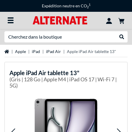
1
Expédition neutre en CO
2
Recherche
Recher
Page d'accueil
Apple
iPad
iPad Air
Apple iPad Air tablette 13"
Apple
iPad Air tablette 13"
(Gris | 128 Go | Apple M4 | iPad OS 17 | Wi-Fi 7 |
5G)