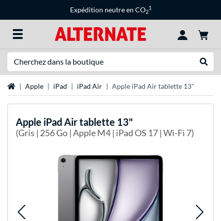
1
Expédition neutre en CO
2
Recherche
Recher
Page d'accueil
Apple
iPad
iPad Air
Apple iPad Air tablette 13"
Apple
iPad Air tablette 13"
(Gris | 256 Go | Apple M4 | iPad OS 17 | Wi-Fi 7)