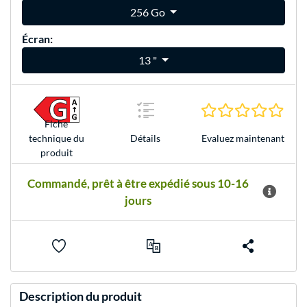
256 Go
Écran:
13 "
0.0 É
Fiche
Evaluez maintenant
technique du
Détails
produit
Commandé, prêt à être expédié sous 10-16
jours
Description du produit